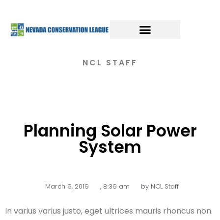
NCL STAFF
Planning Solar Power
System
March 6, 2019
,
8:39 am
by
NCL Staff
In varius varius justo, eget ultrices mauris rhoncus non.